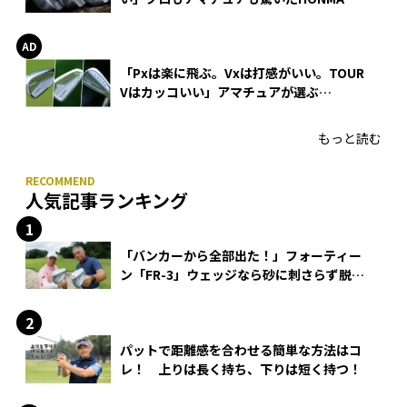
WEDGEの打感とスピン
「Pxは楽に飛ぶ。Vxは打感がいい。TOUR
Vはカッコいい」アマチュアが選ぶ
HONMA「T//WORLD アイアン」
もっと読む
人気記事ランキング
「バンカーから全部出た！」フォーティー
ン「FR-3」ウェッジなら砂に刺さらず脱出
できる？
パットで距離感を合わせる簡単な方法はコ
レ！ 上りは長く持ち、下りは短く持つ！