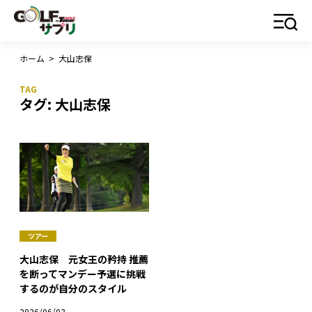
ホーム
>
大山志保
タグ:
大山志保
ツアー
大山志保 元女王の矜持 推薦
を断ってマンデー予選に挑戦
するのが自分のスタイル
2026/06/03