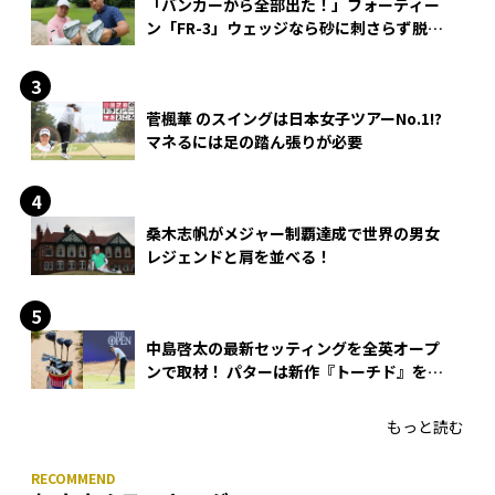
「バンカーから全部出た！」フォーティー
ン「FR-3」ウェッジなら砂に刺さらず脱出
できる？
菅楓華 のスイングは日本女子ツアーNo.1!?
マネるには足の踏ん張りが必要
桑木志帆がメジャー制覇達成で世界の男女
レジェンドと肩を並べる！
中島啓太の最新セッティングを全英オープ
ンで取材！ パターは新作『トーチド』を投
入
もっと読む