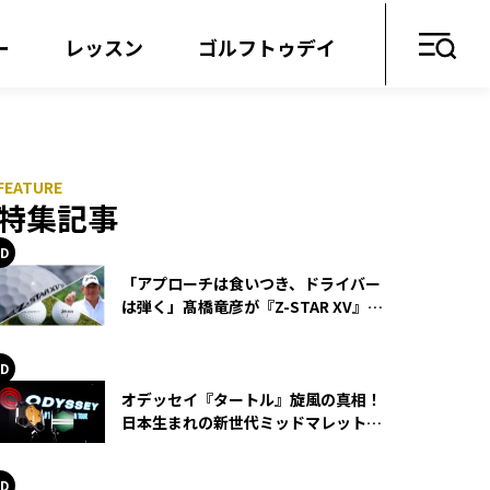
ー
レッスン
ゴルフトゥデイ
特集記事
「アプローチは食いつき、ドライバー
は弾く」髙橋竜彦が『Z-STAR XV』を
使い続ける理由
オデッセイ『タートル』旋風の真相！
日本生まれの新世代ミッドマレットが
世界を席巻