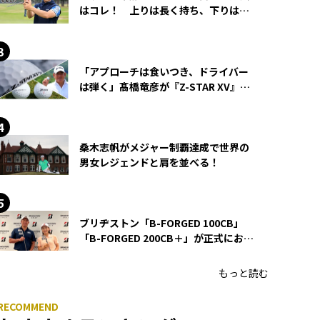
はコレ！ 上りは長く持ち、下りは短
く持つ！
「アプローチは食いつき、ドライバー
は弾く」髙橋竜彦が『Z-STAR XV』を
使い続ける理由
桑木志帆がメジャー制覇達成で世界の
男女レジェンドと肩を並べる！
ブリヂストン「B-FORGED 100CB」
「B-FORGED 200CB＋」が正式にお披
露目！ あのアイアンの正体がついに
明らかに！
もっと読む