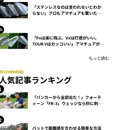
「ステンレスなのは言われないとわか
らない」プロもアマチュアも驚いた
HONMA WEDGEの打感とスピン
「Pxは楽に飛ぶ。Vxは打感がいい。
TOUR Vはカッコいい」アマチュアが選
ぶHONMA「T//WORLD アイアン」
もっと読む
人気記事ランキング
「バンカーから全部出た！」フォーテ
ィーン「FR-3」ウェッジなら砂に刺さ
らず脱出できる？
パットで距離感を合わせる簡単な方法