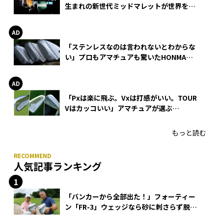
生まれの新世代ミッドマレットが世界を席
巻
「ステンレスなのは言われないとわからな
い」プロもアマチュアも驚いたHONMA
WEDGEの打感とスピン
「Pxは楽に飛ぶ。Vxは打感がいい。TOUR
Vはカッコいい」アマチュアが選ぶ
HONMA「T//WORLD アイアン」
もっと読む
人気記事ランキング
「バンカーから全部出た！」フォーティー
ン「FR-3」ウェッジなら砂に刺さらず脱出
できる？