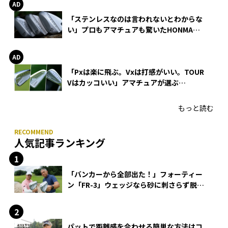
「ステンレスなのは言われないとわからな
い」プロもアマチュアも驚いたHONMA
WEDGEの打感とスピン
「Pxは楽に飛ぶ。Vxは打感がいい。TOUR
Vはカッコいい」アマチュアが選ぶ
HONMA「T//WORLD アイアン」
もっと読む
人気記事ランキング
「バンカーから全部出た！」フォーティー
ン「FR-3」ウェッジなら砂に刺さらず脱出
できる？
パットで距離感を合わせる簡単な方法はコ