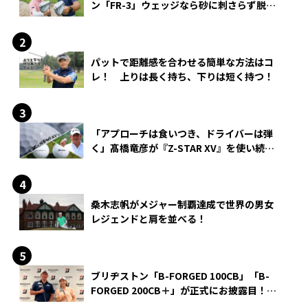
ン「FR-3」ウェッジなら砂に刺さらず脱出
できる？
パットで距離感を合わせる簡単な方法はコ
レ！ 上りは長く持ち、下りは短く持つ！
「アプローチは食いつき、ドライバーは弾
く」髙橋竜彦が『Z-STAR XV』を使い続け
る理由
桑木志帆がメジャー制覇達成で世界の男女
レジェンドと肩を並べる！
ブリヂストン「B-FORGED 100CB」「B-
FORGED 200CB＋」が正式にお披露目！
あのアイアンの正体がついに明らかに！