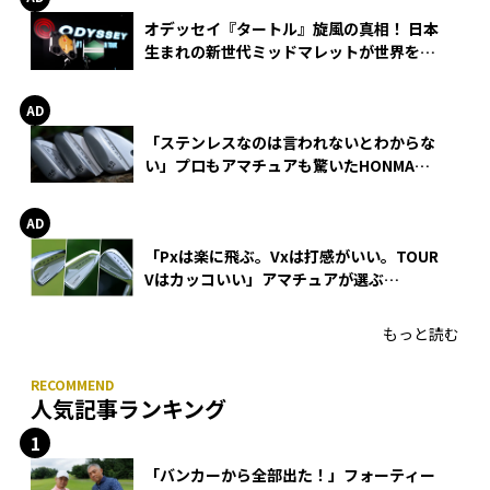
オデッセイ『タートル』旋風の真相！ 日本
生まれの新世代ミッドマレットが世界を席
巻
「ステンレスなのは言われないとわからな
い」プロもアマチュアも驚いたHONMA
WEDGEの打感とスピン
「Pxは楽に飛ぶ。Vxは打感がいい。TOUR
Vはカッコいい」アマチュアが選ぶ
HONMA「T//WORLD アイアン」
もっと読む
人気記事ランキング
「バンカーから全部出た！」フォーティー