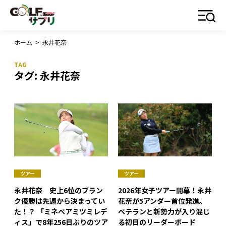
ホーム
>
永井花奈
タグ:
永井花奈
ツアー
ツアー
永井花奈 史上6位のブラン
2026年女子ツアー開幕！永井
ク優勝は先週から決まってい
花奈が5アンダー首位発進。
た！？ 「ミネベアミツミレデ
ベテランと新勢力が入り混じ
ィス」で8年256日ぶりのツア
る初日のリーダーボード