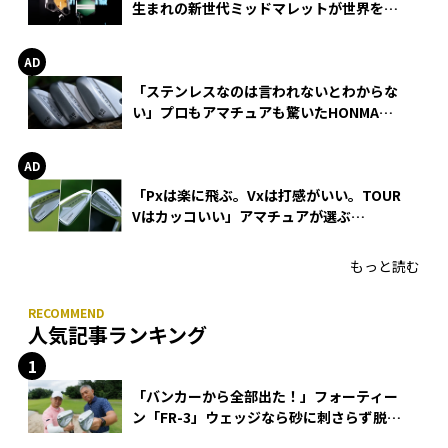
生まれの新世代ミッドマレットが世界を席
巻
「ステンレスなのは言われないとわからな
い」プロもアマチュアも驚いたHONMA
WEDGEの打感とスピン
「Pxは楽に飛ぶ。Vxは打感がいい。TOUR
Vはカッコいい」アマチュアが選ぶ
HONMA「T//WORLD アイアン」
もっと読む
人気記事ランキング
「バンカーから全部出た！」フォーティー
ン「FR-3」ウェッジなら砂に刺さらず脱出
できる？