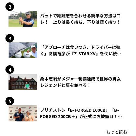
パットで距離感を合わせる簡単な方法はコ
レ！ 上りは長く持ち、下りは短く持つ！
「アプローチは食いつき、ドライバーは弾
く」髙橋竜彦が『Z-STAR XV』を使い続け
る理由
桑木志帆がメジャー制覇達成で世界の男女
レジェンドと肩を並べる！
ブリヂストン「B-FORGED 100CB」「B-
FORGED 200CB＋」が正式にお披露目！
あのアイアンの正体がついに明らかに！
もっと読む