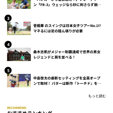
ン「FR-3」ウェッジなら砂に刺さらず脱出
できる？
菅楓華 のスイングは日本女子ツアーNo.1!?
マネるには足の踏ん張りが必要
桑木志帆がメジャー制覇達成で世界の男女
レジェンドと肩を並べる！
中島啓太の最新セッティングを全英オープ
ンで取材！ パターは新作『トーチド』を投
入
もっと読む