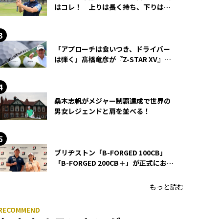
はコレ！ 上りは長く持ち、下りは短
く持つ！
「アプローチは食いつき、ドライバー
は弾く」髙橋竜彦が『Z-STAR XV』を
使い続ける理由
桑木志帆がメジャー制覇達成で世界の
男女レジェンドと肩を並べる！
ブリヂストン「B-FORGED 100CB」
「B-FORGED 200CB＋」が正式にお披
露目！ あのアイアンの正体がついに
明らかに！
もっと読む