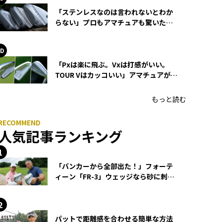
「ステンレスなのは言われないとわか
らない」プロもアマチュアも驚いた
HONMA WEDGEの打感とスピン
「Pxは楽に飛ぶ。Vxは打感がいい。
TOUR Vはカッコいい」アマチュアが選
ぶHONMA「T//WORLD アイアン」
もっと読む
人気記事ランキング
「バンカーから全部出た！」フォーテ
ィーン「FR-3」ウェッジなら砂に刺さ
らず脱出できる？
パットで距離感を合わせる簡単な方法