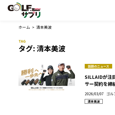
ホーム
>
清本美波
タグ:
清本美波
話題のニュース
SILLAID
サー契約を締
2026/03/07
ゴル
清本美波