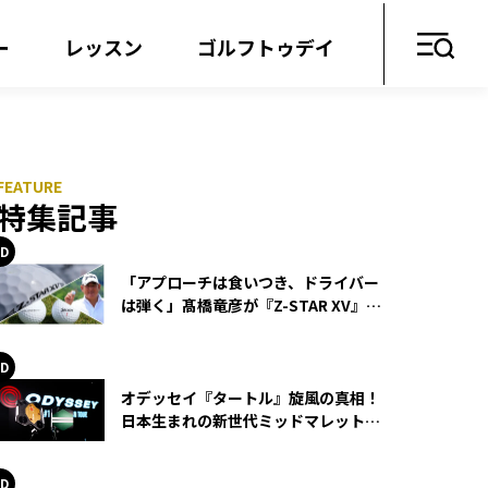
ー
レッスン
ゴルフトゥデイ
特集記事
「アプローチは食いつき、ドライバー
は弾く」髙橋竜彦が『Z-STAR XV』を
使い続ける理由
オデッセイ『タートル』旋風の真相！
日本生まれの新世代ミッドマレットが
世界を席巻