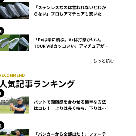
「ステンレスなのは言われないとわか
らない」プロもアマチュアも驚いた
HONMA WEDGEの打感とスピン
「Pxは楽に飛ぶ。Vxは打感がいい。
TOUR Vはカッコいい」アマチュアが選
ぶHONMA「T//WORLD アイアン」
もっと読む
人気記事ランキング
パットで距離感を合わせる簡単な方法
はコレ！ 上りは長く持ち、下りは短
く持つ！
「バンカーから全部出た！」フォーテ