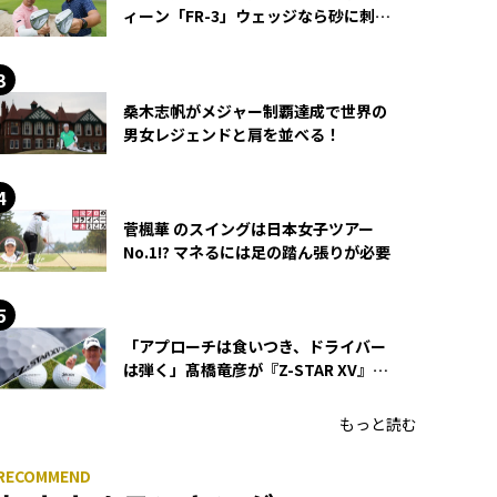
ィーン「FR-3」ウェッジなら砂に刺さ
らず脱出できる？
桑木志帆がメジャー制覇達成で世界の
男女レジェンドと肩を並べる！
菅楓華 のスイングは日本女子ツアー
No.1!? マネるには足の踏ん張りが必要
「アプローチは食いつき、ドライバー
は弾く」髙橋竜彦が『Z-STAR XV』を
使い続ける理由
もっと読む