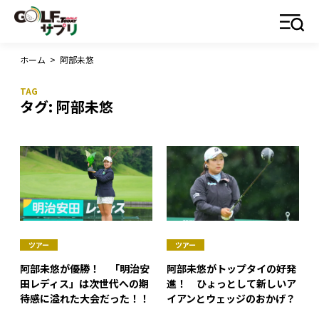
ホーム
>
阿部未悠
タグ:
阿部未悠
ツアー
ツアー
阿部未悠が優勝！ 「明治安
阿部未悠がトップタイの好発
田レディス」は次世代への期
進！ ひょっとして新しいア
待感に溢れた大会だった！！
イアンとウェッジのおかげ？