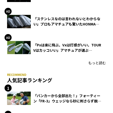
巻
「ステンレスなのは言われないとわからな
い」プロもアマチュアも驚いたHONMA
WEDGEの打感とスピン
「Pxは楽に飛ぶ。Vxは打感がいい。TOUR
Vはカッコいい」アマチュアが選ぶ
HONMA「T//WORLD アイアン」
もっと読む
人気記事ランキング
「バンカーから全部出た！」フォーティー
ン「FR-3」ウェッジなら砂に刺さらず脱出
できる？