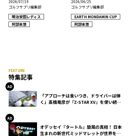
2026/07/19
2026/06/25
ゴルフサプリ編集部
ゴルフサプリ編集部
明治安田レディス
EARTH MONDAMIN CUP
阿部未悠
阿部未悠
特集記事
「アプローチは食いつき、ドライバーは弾
く」髙橋竜彦が『Z-STAR XV』を使い続け
る理由
オデッセイ『タートル』旋風の真相！ 日本
生まれの新世代ミッドマレットが世界を席