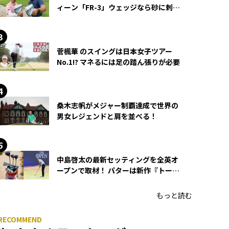
ィーン「FR-3」ウェッジなら砂に刺さ
らず脱出できる？
菅楓華 のスイングは日本女子ツアー
No.1!? マネるには足の踏ん張りが必要
桑木志帆がメジャー制覇達成で世界の
男女レジェンドと肩を並べる！
中島啓太の最新セッティングを全英オ
ープンで取材！ パターは新作『トーチ
ド』を投入
もっと読む