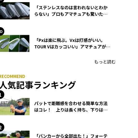
「ステンレスなのは言われないとわか
らない」プロもアマチュアも驚いた
HONMA WEDGEの打感とスピン
「Pxは楽に飛ぶ。Vxは打感がいい。
TOUR Vはカッコいい」アマチュアが選
ぶHONMA「T//WORLD アイアン」
もっと読む
人気記事ランキング
パットで距離感を合わせる簡単な方法
はコレ！ 上りは長く持ち、下りは短
く持つ！
「バンカーから全部出た！」フォーテ