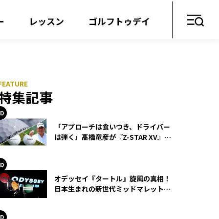
ー
レッスン
ゴルフトゥデイ
特集記事
「アプローチは食いつき、ドライバー
は弾く」髙橋竜彦が『Z-STAR XV』を
使い続ける理由
オデッセイ『タートル』旋風の真相！
日本生まれの新世代ミッドマレットが
世界を席巻