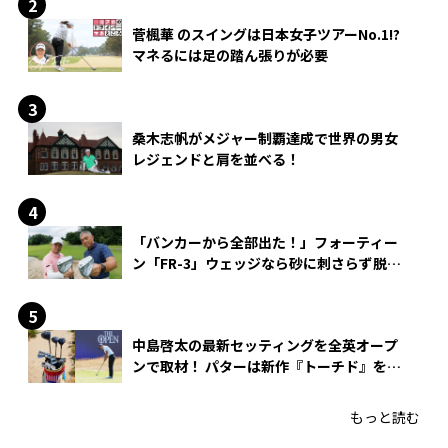
菅楓華 のスイングは日本女子ツアーNo.1!?
マネるには足の踏ん張りが必要
桑木志帆がメジャー制覇達成で世界の男女
レジェンドと肩を並べる！
「バンカーから全部出た！」フォーティー
ン「FR-3」ウェッジなら砂に刺さらず脱出
できる？
中島啓太の最新セッティングを全英オープ
ンで取材！ パターは新作『トーチド』を投
入
もっと読む