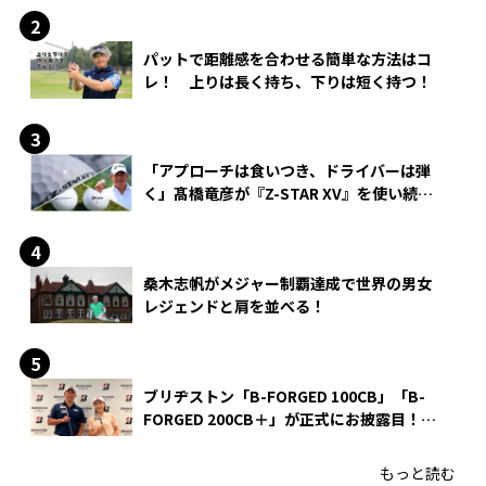
パットで距離感を合わせる簡単な方法はコ
レ！ 上りは長く持ち、下りは短く持つ！
「アプローチは食いつき、ドライバーは弾
く」髙橋竜彦が『Z-STAR XV』を使い続け
る理由
桑木志帆がメジャー制覇達成で世界の男女
レジェンドと肩を並べる！
ブリヂストン「B-FORGED 100CB」「B-
FORGED 200CB＋」が正式にお披露目！
あのアイアンの正体がついに明らかに！
もっと読む