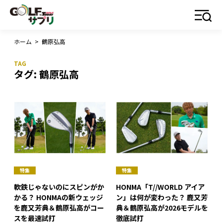
ホーム
>
鶴原弘高
タグ:
鶴原弘高
特集
特集
軟鉄じゃないのにスピンがか
HONMA「T//WORLD アイア
かる？ HONMAの新ウェッジ
ン」は何が変わった？ 鹿又芳
を鹿又芳典＆鶴原弘高がコー
典＆鶴原弘高が2026モデルを
スを最速試打
徹底試打