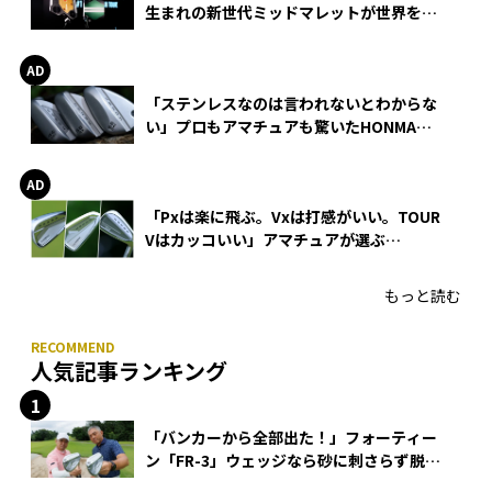
生まれの新世代ミッドマレットが世界を席
巻
「ステンレスなのは言われないとわからな
い」プロもアマチュアも驚いたHONMA
WEDGEの打感とスピン
「Pxは楽に飛ぶ。Vxは打感がいい。TOUR
Vはカッコいい」アマチュアが選ぶ
HONMA「T//WORLD アイアン」
もっと読む
人気記事ランキング
「バンカーから全部出た！」フォーティー
ン「FR-3」ウェッジなら砂に刺さらず脱出
できる？