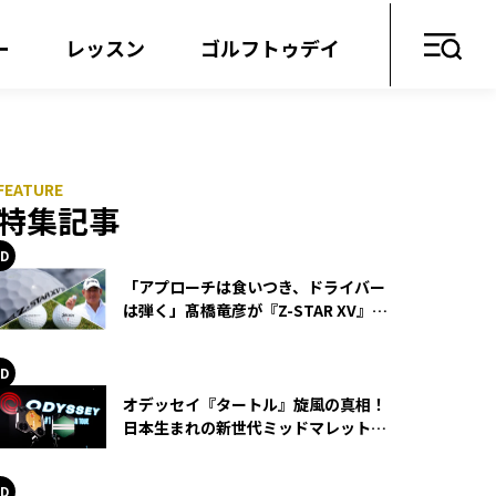
ー
レッスン
ゴルフトゥデイ
特集記事
「アプローチは食いつき、ドライバー
は弾く」髙橋竜彦が『Z-STAR XV』を
使い続ける理由
オデッセイ『タートル』旋風の真相！
日本生まれの新世代ミッドマレットが
世界を席巻