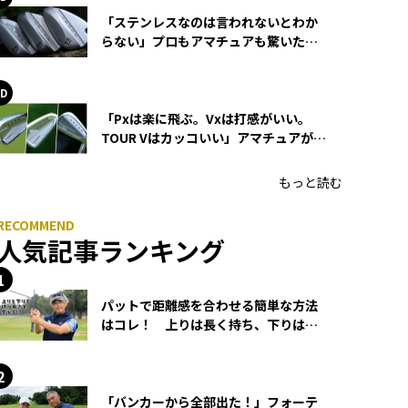
「ステンレスなのは言われないとわか
らない」プロもアマチュアも驚いた
HONMA WEDGEの打感とスピン
「Pxは楽に飛ぶ。Vxは打感がいい。
TOUR Vはカッコいい」アマチュアが選
ぶHONMA「T//WORLD アイアン」
もっと読む
人気記事ランキング
パットで距離感を合わせる簡単な方法
はコレ！ 上りは長く持ち、下りは短
く持つ！
「バンカーから全部出た！」フォーテ