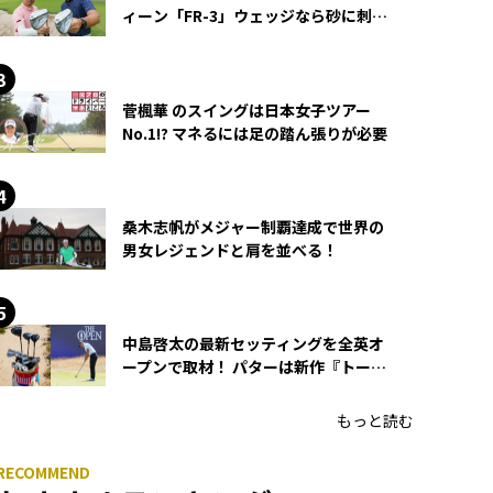
ィーン「FR-3」ウェッジなら砂に刺さ
らず脱出できる？
菅楓華 のスイングは日本女子ツアー
No.1!? マネるには足の踏ん張りが必要
桑木志帆がメジャー制覇達成で世界の
男女レジェンドと肩を並べる！
中島啓太の最新セッティングを全英オ
ープンで取材！ パターは新作『トーチ
ド』を投入
もっと読む