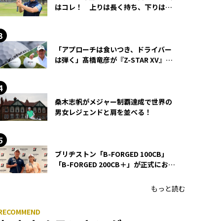
はコレ！ 上りは長く持ち、下りは短
く持つ！
「アプローチは食いつき、ドライバー
は弾く」髙橋竜彦が『Z-STAR XV』を
使い続ける理由
桑木志帆がメジャー制覇達成で世界の
男女レジェンドと肩を並べる！
ブリヂストン「B-FORGED 100CB」
「B-FORGED 200CB＋」が正式にお披
露目！ あのアイアンの正体がついに
明らかに！
もっと読む