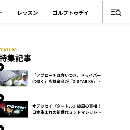
ー
レッスン
ゴルフトゥデイ
特集記事
「アプローチは食いつき、ドライバー
は弾く」髙橋竜彦が『Z-STAR XV』を
使い続ける理由
オデッセイ『タートル』旋風の真相！
日本生まれの新世代ミッドマレットが
世界を席巻