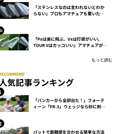
「ステンレスなのは言われないとわか
らない」プロもアマチュアも驚いた
HONMA WEDGEの打感とスピン
「Pxは楽に飛ぶ。Vxは打感がいい。
TOUR Vはカッコいい」アマチュアが選
ぶHONMA「T//WORLD アイアン」
もっと読む
人気記事ランキング
「バンカーから全部出た！」フォーテ
ィーン「FR-3」ウェッジなら砂に刺さ
らず脱出できる？
パットで距離感を合わせる簡単な方法