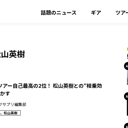
話題のニュース
ギア
ツア
松山英樹
ツアー自己最高の2位！ 松山英樹との“相乗効
動かす
フサプリ編集部
涼、松山英樹