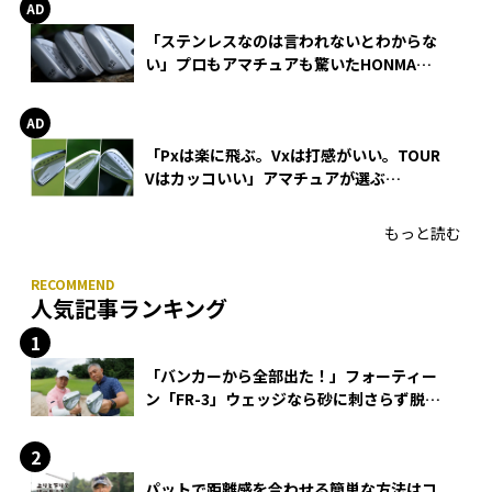
「ステンレスなのは言われないとわからな
い」プロもアマチュアも驚いたHONMA
WEDGEの打感とスピン
「Pxは楽に飛ぶ。Vxは打感がいい。TOUR
Vはカッコいい」アマチュアが選ぶ
HONMA「T//WORLD アイアン」
もっと読む
人気記事ランキング
「バンカーから全部出た！」フォーティー
ン「FR-3」ウェッジなら砂に刺さらず脱出
できる？
パットで距離感を合わせる簡単な方法はコ