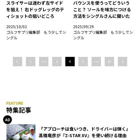
スライサーは迷わず左サイド
バウンスを使うってどういう
を狙え！ 右ドッグレッグのテ
こと？ ソールを味方につける
ィショットの狙いどころ
方法をシングルさんに聞いた
2025/10/02
2025/09/29
ゴルフサプリ編集部 もう少しでシ
ゴルフサプリ編集部 もう少しでシ
ングル
ングル
…
…
1
3
4
5
20
特集記事
「アプローチは食いつき、ドライバーは弾く」
髙橋竜彦が『Z-STAR XV』を使い続ける理由