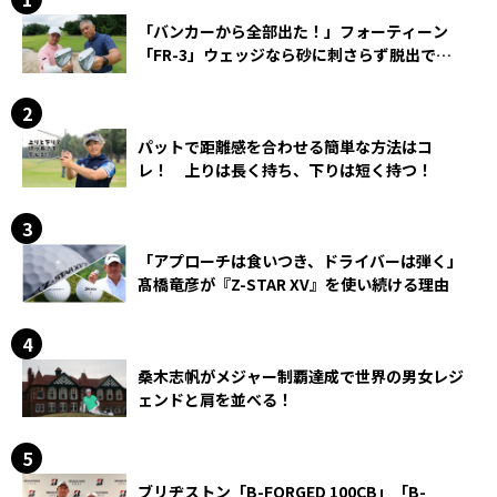
「バンカーから全部出た！」フォーティーン
「FR-3」ウェッジなら砂に刺さらず脱出でき
る？
パットで距離感を合わせる簡単な方法はコ
レ！ 上りは長く持ち、下りは短く持つ！
「アプローチは食いつき、ドライバーは弾く」
髙橋竜彦が『Z-STAR XV』を使い続ける理由
桑木志帆がメジャー制覇達成で世界の男女レジ
ェンドと肩を並べる！
ブリヂストン「B-FORGED 100CB」「B-