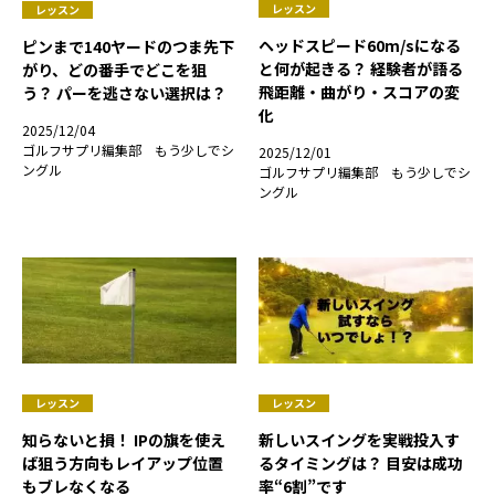
レッスン
レッスン
ヘッドスピード60m/sになる
ピンまで140ヤードのつま先下
と何が起きる？ 経験者が語る
がり、どの番手でどこを狙
飛距離・曲がり・スコアの変
う？ パーを逃さない選択は？
化
2025/12/04
ゴルフサプリ編集部 もう少しでシ
2025/12/01
ングル
ゴルフサプリ編集部 もう少しでシ
ングル
レッスン
レッスン
知らないと損！ IPの旗を使え
新しいスイングを実戦投入す
ば狙う方向もレイアップ位置
るタイミングは？ 目安は成功
もブレなくなる
率“6割”です