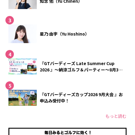
知念 佑（Yu Chinen）
星乃 由宇（Yu Hoshino）
『GTバーディーズ Late Summer Cup
2026 』～納涼ゴルフ＆パーティー～8月3日
（月）17:00p.m.～申込み開始！
『GTバーディーズカップ2026 9月大会 』お
申込み受付中！
もっと読む