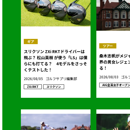
ギア
ツアー
スリクソン ZXi RKTドライバーは
桑木志帆がメジ
飛ぶ？ 松山英樹 が使う「LS」は僕
界の男女レジェ
らにも打てる？ 4モデルをさっそ
る！
くテストした！
2026/08/03
ゴル
2026/08/05
ゴルフサプリ編集部
AIG全英女子オープ
ZXi RKT
スリクソン