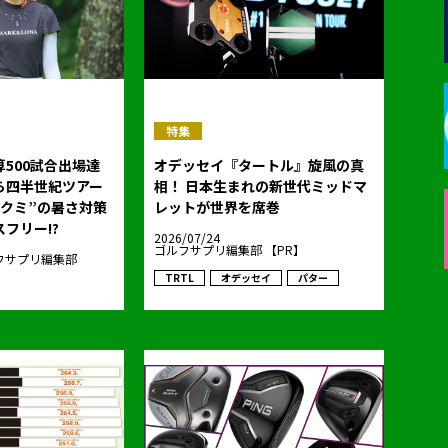
特集
500試合出場達
オデッセイ『タートル』旋風の真
ら四半世紀ツアー
相！ 日本生まれの新世代ミッドマ
ンクミ”の暑さ対策
レットが世界を席巻
フリー!?
2026/07/24
ゴルフサプリ編集部 【PR】
フサプリ編集部
TRTL
オデッセイ
パター