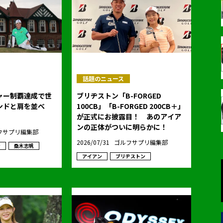
話題のニュース
ャー制覇達成で世
ブリヂストン「B-FORGED
ンドと肩を並べ
100CB」「B-FORGED 200CB＋」
が正式にお披露目！ あのアイア
ンの正体がついに明らかに！
フサプリ編集部
2026/07/31
ゴルフサプリ編集部
ン
桑木志帆
アイアン
ブリヂストン