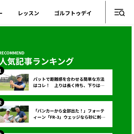
ー
レッスン
ゴルフトゥデイ
人気記事ランキング
パットで距離感を合わせる簡単な方法
はコレ！ 上りは長く持ち、下りは短
く持つ！
「バンカーから全部出た！」フォーテ
ィーン「FR-3」ウェッジなら砂に刺さ
らず脱出できる？