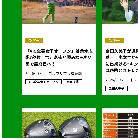
ツアー
ツアー
「AIG全英女子オープン」は桑木志
金田久美子が通算
帆が2位 古江彩佳と勝みなみもV
成！ 小学生か
圏で最終日へ！
に出続ける“キ
は晩酌とストレス
2026/08/02
ゴルフサプリ編集部
2026/07/28
ゴル
AIG全英女子オープン
桑木志帆
金田久美子