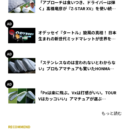
「アプローチは食いつき、ドライバーは弾
く」髙橋竜彦が『Z-STAR XV』を使い続け
る理由
オデッセイ『タートル』旋風の真相！ 日本
生まれの新世代ミッドマレットが世界を席
巻
「ステンレスなのは言われないとわからな
い」プロもアマチュアも驚いたHONMA
WEDGEの打感とスピン
「Pxは楽に飛ぶ。Vxは打感がいい。TOUR
Vはカッコいい」アマチュアが選ぶ
HONMA「T//WORLD アイアン」
もっと読む