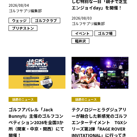
しむ特別な一日「親子で芝生
2026/08/04
エンジョイday」を開催！
ゴルフサプリ編集部
2026/08/03
ウェッジ
ゴルフクラブ
ゴルフサプリ編集部
ブリヂストン
イベント
ゴルフ場
軽井沢
話題のニュース
話題のニュース
ゴルフアパレル「Jack
テクノロジーとラグジュアリ
Bunny!!」主催のゴルフコン
ーが融合した新感覚のゴルフ
ペティション2026を全国3か
エンターテイメント TGXシ
所（関東・中京・関西）にて
リーズ第2弾「RAGE ROVER
開催！
INVITATIONAL」に行ってき