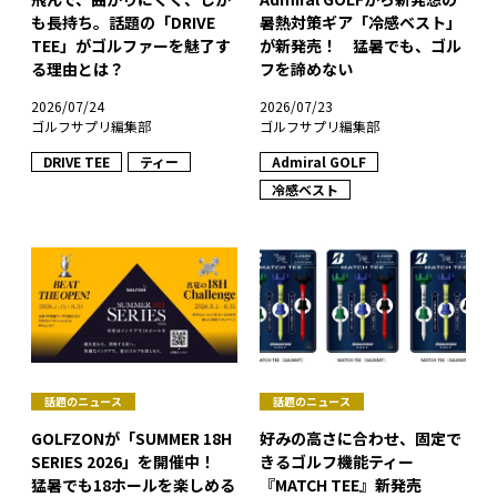
も長持ち。話題の「DRIVE
暑熱対策ギア「冷感ベスト」
TEE」がゴルファーを魅了す
が新発売！ 猛暑でも、ゴル
る理由とは？
フを諦めない
2026/07/24
2026/07/23
ゴルフサプリ編集部
ゴルフサプリ編集部
DRIVE TEE
ティー
Admiral GOLF
冷感ベスト
話題のニュース
話題のニュース
GOLFZONが「SUMMER 18H
好みの高さに合わせ、固定で
SERIES 2026」を開催中！
きるゴルフ機能ティー
猛暑でも18ホールを楽しめる
『MATCH TEE』新発売