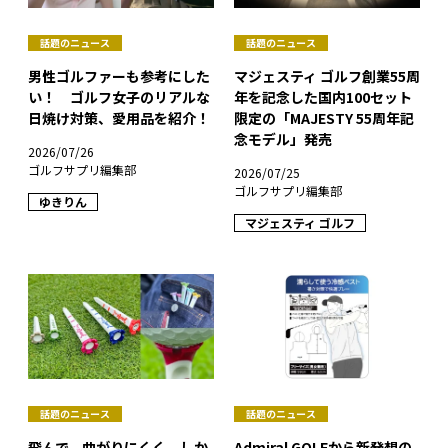
話題のニュース
話題のニュース
男性ゴルファーも参考にした
マジェスティ ゴルフ創業55周
い！ ゴルフ女子のリアルな
年を記念した国内100セット
日焼け対策、愛用品を紹介！
限定の「MAJESTY 55周年記
念モデル」発売
2026/07/26
ゴルフサプリ編集部
2026/07/25
ゴルフサプリ編集部
ゆきりん
マジェスティ ゴルフ
話題のニュース
話題のニュース
飛んで、曲がりにくく、しか
Admiral GOLFから新発想の