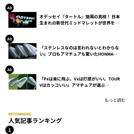
オデッセイ『タートル』旋風の真相！ 日本
生まれの新世代ミッドマレットが世界を席
巻
「ステンレスなのは言われないとわからな
い」プロもアマチュアも驚いたHONMA
WEDGEの打感とスピン
「Pxは楽に飛ぶ。Vxは打感がいい。TOUR
Vはカッコいい」アマチュアが選ぶ
HONMA「T//WORLD アイアン」
もっと読む
人気記事ランキング