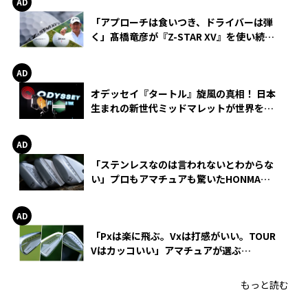
「アプローチは食いつき、ドライバーは弾
く」髙橋竜彦が『Z-STAR XV』を使い続け
る理由
オデッセイ『タートル』旋風の真相！ 日本
生まれの新世代ミッドマレットが世界を席
巻
「ステンレスなのは言われないとわからな
い」プロもアマチュアも驚いたHONMA
WEDGEの打感とスピン
「Pxは楽に飛ぶ。Vxは打感がいい。TOUR
Vはカッコいい」アマチュアが選ぶ
HONMA「T//WORLD アイアン」
もっと読む