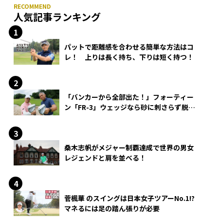
人気記事ランキング
パットで距離感を合わせる簡単な方法はコ
レ！ 上りは長く持ち、下りは短く持つ！
「バンカーから全部出た！」フォーティー
ン「FR-3」ウェッジなら砂に刺さらず脱出
できる？
桑木志帆がメジャー制覇達成で世界の男女
レジェンドと肩を並べる！
菅楓華 のスイングは日本女子ツアーNo.1!?
マネるには足の踏ん張りが必要