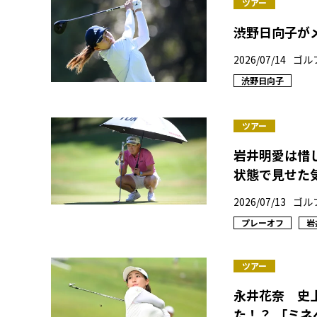
ツアー
渋野日向子が
2026/07/14
ゴル
渋野日向子
ツアー
岩井明愛は惜
状態で見せた
2026/07/13
ゴル
プレーオフ
岩
ツアー
永井花奈 史
た！？ 「ミネ