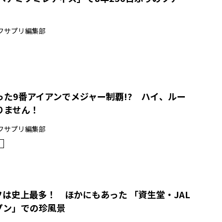
フサプリ編集部
った9番アイアンでメジャー制覇!? ハイ、ルー
りません！
フサプリ編集部
フは史上最多！ ほかにもあった 「資生堂・JAL
プン」での珍風景