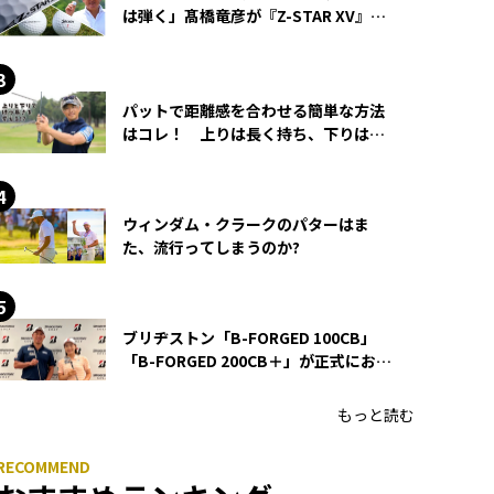
は弾く」髙橋竜彦が『Z-STAR XV』を
使い続ける理由
パットで距離感を合わせる簡単な方法
はコレ！ 上りは長く持ち、下りは短
く持つ！
ウィンダム・クラークのパターはま
た、流行ってしまうのか?
ブリヂストン「B-FORGED 100CB」
「B-FORGED 200CB＋」が正式にお披
露目！ あのアイアンの正体がついに
明らかに！
もっと読む