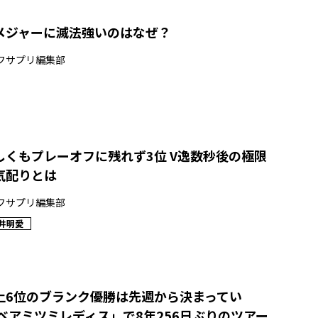
メジャーに滅法強いのはなぜ？
フサプリ編集部
しくもプレーオフに残れず3位 V逸数秒後の極限
気配りとは
フサプリ編集部
井明愛
上6位のブランク優勝は先週から決まってい
ベアミツミレディス」で8年256日ぶりのツアー