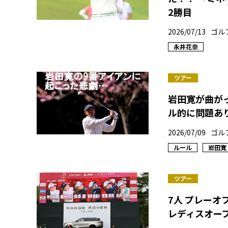
2勝目
2026/07/13
ゴル
永井花奈
ツアー
岩田寛が曲が
ル的に問題あ
2026/07/09
ゴル
ルール
岩田寛
ツアー
7人 プレーオ
レディスオー