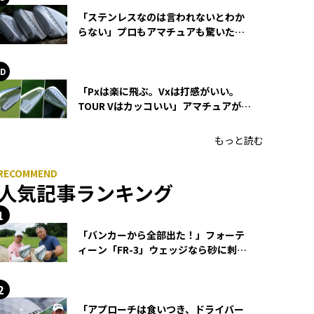
「ステンレスなのは言われないとわか
らない」プロもアマチュアも驚いた
HONMA WEDGEの打感とスピン
「Pxは楽に飛ぶ。Vxは打感がいい。
TOUR Vはカッコいい」アマチュアが選
ぶHONMA「T//WORLD アイアン」
もっと読む
人気記事ランキング
「バンカーから全部出た！」フォーテ
ィーン「FR-3」ウェッジなら砂に刺さ
らず脱出できる？
「アプローチは食いつき、ドライバー