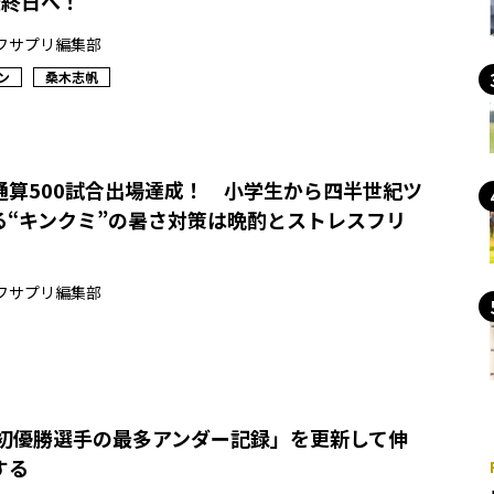
最終日へ！
フサプリ編集部
ン
桑木志帆
通算500試合出場達成！ 小学生から四半世紀ツ
る“キンクミ”の暑さ対策は晩酌とストレスフリ
フサプリ編集部
「初優勝選手の最多アンダー記録」を更新して伸
する