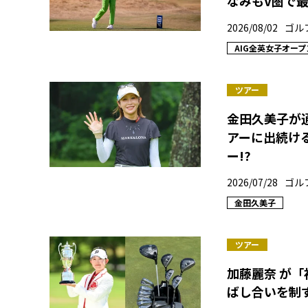
なみもV圏で
2026/08/02
ゴル
AIG全英女子オープ
ツアー
金田久美子が
アーに出続け
ー!?
2026/07/28
ゴル
金田久美子
ツアー
加藤麗奈 が
ばし合いを制