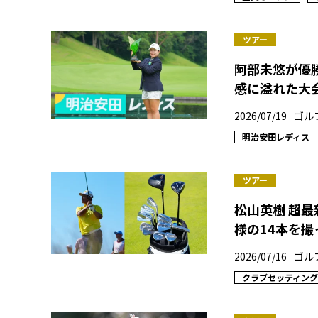
ツアー
阿部未悠が優
感に溢れた大
2026/07/19
ゴル
明治安田レディス
ツアー
松山英樹 超
様の14本を撮
2026/07/16
ゴル
クラブセッティング