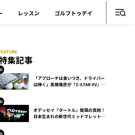
ー
レッスン
ゴルフトゥデイ
特集記事
「アプローチは食いつき、ドライバー
は弾く」髙橋竜彦が『Z-STAR XV』を
使い続ける理由
オデッセイ『タートル』旋風の真相！
日本生まれの新世代ミッドマレットが
世界を席巻