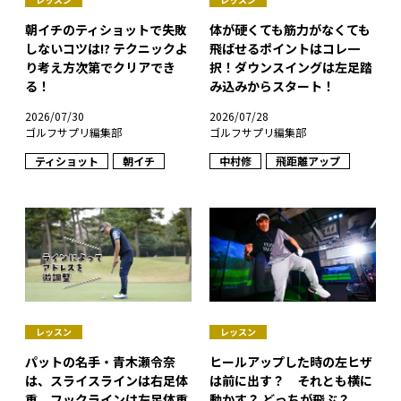
朝イチのティショットで失敗
体が硬くても筋力がなくても
しないコツは!? テクニックよ
飛ばせるポイントはコレ一
り考え方次第でクリアでき
択！ダウンスイングは左足踏
る！
み込みからスタート！
2026/07/30
2026/07/28
ゴルフサプリ編集部
ゴルフサプリ編集部
ティショット
朝イチ
中村修
飛距離アップ
レッスン
レッスン
パットの名手・青木瀬令奈
ヒールアップした時の左ヒザ
は、スライスラインは右足体
は前に出す？ それとも横に
重、フックラインは左足体重
動かす？ どっちが飛ぶ？