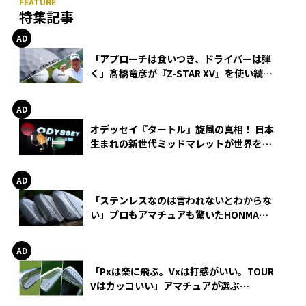
特集記事
「アプローチは食いつき、ドライバーは弾
く」髙橋竜彦が『Z-STAR XV』を使い続け
る理由
オデッセイ『タートル』旋風の真相！ 日本
生まれの新世代ミッドマレットが世界を席
巻
「ステンレスなのは言われないとわからな
い」プロもアマチュアも驚いたHONMA
WEDGEの打感とスピン
「Pxは楽に飛ぶ。Vxは打感がいい。TOUR
Vはカッコいい」アマチュアが選ぶ
HONMA「T//WORLD アイアン」