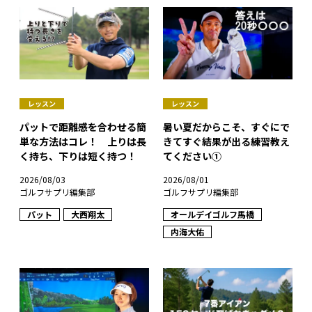
レッスン
レッスン
パットで距離感を合わせる簡
暑い夏だからこそ、すぐにで
単な方法はコレ！ 上りは長
きてすぐ結果が出る練習教え
く持ち、下りは短く持つ！
てください①
2026/08/03
2026/08/01
ゴルフサプリ編集部
ゴルフサプリ編集部
パット
大西翔太
オールデイゴルフ馬橋
内海大佑