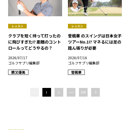
レッスン
レッスン
クラブを短く持って打ったの
菅楓華 のスイングは日本女子
に飛びすぎた!? 距離のコント
ツアーNo.1!? マネるには足の
ロールってどうやるの？
踏ん張りが必要
2026/07/17
2026/07/16
ゴルフサプリ編集部
ゴルフサプリ編集部
勝又優美
菅楓華
…
1
2
208