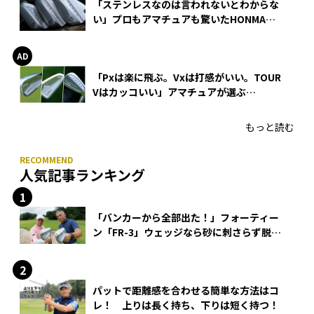
「ステンレスなのは言われないとわからな
い」プロもアマチュアも驚いたHONMA
WEDGEの打感とスピン
「Pxは楽に飛ぶ。Vxは打感がいい。TOUR
Vはカッコいい」アマチュアが選ぶ
HONMA「T//WORLD アイアン」
もっと読む
人気記事ランキング
「バンカーから全部出た！」フォーティー
ン「FR-3」ウェッジなら砂に刺さらず脱出
できる？
パットで距離感を合わせる簡単な方法はコ
レ！ 上りは長く持ち、下りは短く持つ！