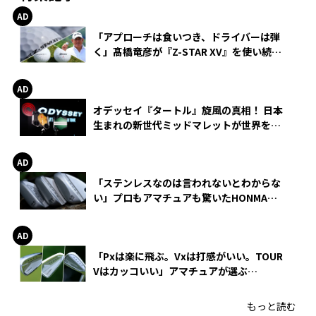
「アプローチは食いつき、ドライバーは弾
く」髙橋竜彦が『Z-STAR XV』を使い続け
る理由
オデッセイ『タートル』旋風の真相！ 日本
生まれの新世代ミッドマレットが世界を席
巻
「ステンレスなのは言われないとわからな
い」プロもアマチュアも驚いたHONMA
WEDGEの打感とスピン
「Pxは楽に飛ぶ。Vxは打感がいい。TOUR
Vはカッコいい」アマチュアが選ぶ
HONMA「T//WORLD アイアン」
もっと読む