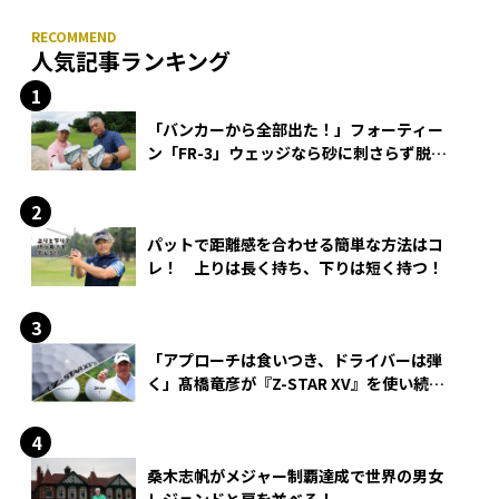
人気記事ランキング
「バンカーから全部出た！」フォーティー
ン「FR-3」ウェッジなら砂に刺さらず脱出
できる？
パットで距離感を合わせる簡単な方法はコ
レ！ 上りは長く持ち、下りは短く持つ！
「アプローチは食いつき、ドライバーは弾
く」髙橋竜彦が『Z-STAR XV』を使い続け
る理由
桑木志帆がメジャー制覇達成で世界の男女
レジェンドと肩を並べる！