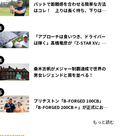
パットで距離感を合わせる簡単な方法
はコレ！ 上りは長く持ち、下りは短
く持つ！
「アプローチは食いつき、ドライバー
は弾く」髙橋竜彦が『Z-STAR XV』を
使い続ける理由
桑木志帆がメジャー制覇達成で世界の
男女レジェンドと肩を並べる！
ブリヂストン「B-FORGED 100CB」
「B-FORGED 200CB＋」が正式にお披
露目！ あのアイアンの正体がついに
明らかに！
もっと読む