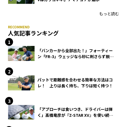
HONMA「T//WORLD アイアン」
もっと読む
人気記事ランキング
「バンカーから全部出た！」フォーティー
ン「FR-3」ウェッジなら砂に刺さらず脱出
できる？
パットで距離感を合わせる簡単な方法はコ
レ！ 上りは長く持ち、下りは短く持つ！
「アプローチは食いつき、ドライバーは弾
く」髙橋竜彦が『Z-STAR XV』を使い続け
る理由