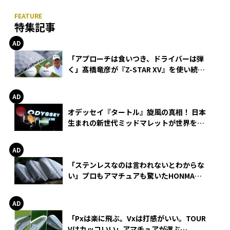
特集記事
「アプローチは食いつき、ドライバーは弾
く」髙橋竜彦が『Z-STAR XV』を使い続け
る理由
オデッセイ『タートル』旋風の真相！ 日本
生まれの新世代ミッドマレットが世界を席
巻
「ステンレスなのは言われないとわからな
い」プロもアマチュアも驚いたHONMA
WEDGEの打感とスピン
「Pxは楽に飛ぶ。Vxは打感がいい。TOUR
Vはカッコいい」アマチュアが選ぶ