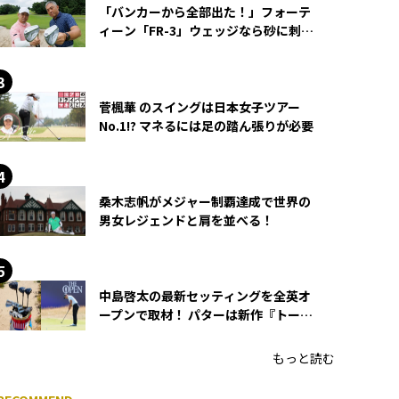
「バンカーから全部出た！」フォーテ
ィーン「FR-3」ウェッジなら砂に刺さ
らず脱出できる？
菅楓華 のスイングは日本女子ツアー
No.1!? マネるには足の踏ん張りが必要
桑木志帆がメジャー制覇達成で世界の
男女レジェンドと肩を並べる！
中島啓太の最新セッティングを全英オ
ープンで取材！ パターは新作『トーチ
ド』を投入
もっと読む