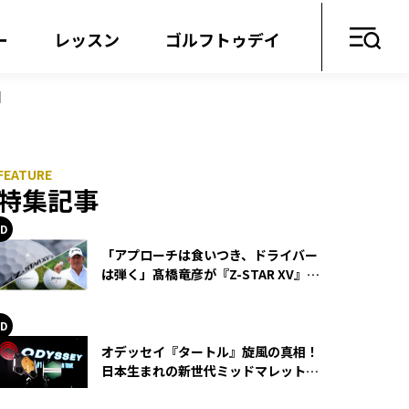
ー
レッスン
ゴルフトゥデイ
因
特集記事
「アプローチは食いつき、ドライバー
は弾く」髙橋竜彦が『Z-STAR XV』を
使い続ける理由
オデッセイ『タートル』旋風の真相！
日本生まれの新世代ミッドマレットが
世界を席巻