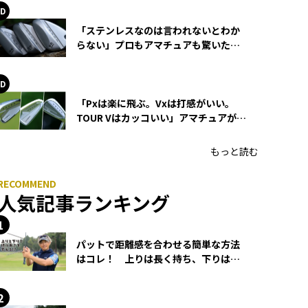
「ステンレスなのは言われないとわか
らない」プロもアマチュアも驚いた
HONMA WEDGEの打感とスピン
「Pxは楽に飛ぶ。Vxは打感がいい。
TOUR Vはカッコいい」アマチュアが選
ぶHONMA「T//WORLD アイアン」
もっと読む
人気記事ランキング
パットで距離感を合わせる簡単な方法
はコレ！ 上りは長く持ち、下りは短
く持つ！