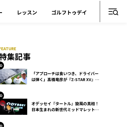
ー
レッスン
ゴルフトゥデイ
特集記事
「アプローチは食いつき、ドライバー
は弾く」髙橋竜彦が『Z-STAR XV』を
使い続ける理由
オデッセイ『タートル』旋風の真相！
日本生まれの新世代ミッドマレットが
世界を席巻