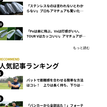
「ステンレスなのは言われないとわか
らない」プロもアマチュアも驚いた
HONMA WEDGEの打感とスピン
「Pxは楽に飛ぶ。Vxは打感がいい。
TOUR Vはカッコいい」アマチュアが選
ぶHONMA「T//WORLD アイアン」
もっと読む
人気記事ランキング
パットで距離感を合わせる簡単な方法
はコレ！ 上りは長く持ち、下りは短
く持つ！
「バンカーから全部出た！」フォーテ