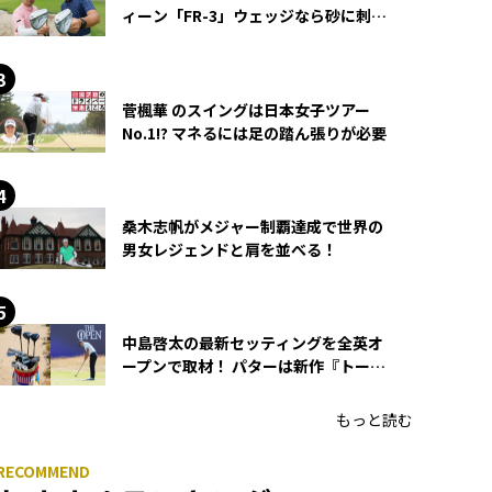
ィーン「FR-3」ウェッジなら砂に刺さ
らず脱出できる？
菅楓華 のスイングは日本女子ツアー
No.1!? マネるには足の踏ん張りが必要
桑木志帆がメジャー制覇達成で世界の
男女レジェンドと肩を並べる！
中島啓太の最新セッティングを全英オ
ープンで取材！ パターは新作『トーチ
ド』を投入
もっと読む