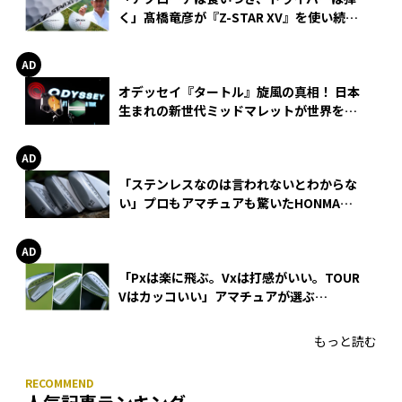
く」髙橋竜彦が『Z-STAR XV』を使い続け
る理由
オデッセイ『タートル』旋風の真相！ 日本
生まれの新世代ミッドマレットが世界を席
巻
「ステンレスなのは言われないとわからな
い」プロもアマチュアも驚いたHONMA
WEDGEの打感とスピン
「Pxは楽に飛ぶ。Vxは打感がいい。TOUR
Vはカッコいい」アマチュアが選ぶ
HONMA「T//WORLD アイアン」
もっと読む