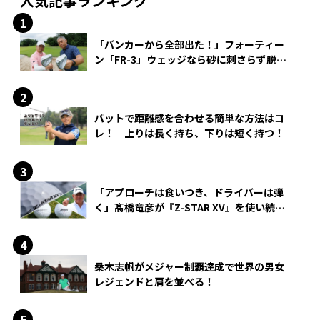
人気記事ランキング
「バンカーから全部出た！」フォーティー
ン「FR-3」ウェッジなら砂に刺さらず脱出
できる？
パットで距離感を合わせる簡単な方法はコ
レ！ 上りは長く持ち、下りは短く持つ！
「アプローチは食いつき、ドライバーは弾
く」髙橋竜彦が『Z-STAR XV』を使い続け
る理由
桑木志帆がメジャー制覇達成で世界の男女
レジェンドと肩を並べる！