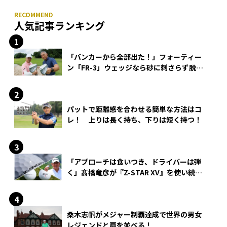
人気記事ランキング
「バンカーから全部出た！」フォーティー
ン「FR-3」ウェッジなら砂に刺さらず脱出
できる？
パットで距離感を合わせる簡単な方法はコ
レ！ 上りは長く持ち、下りは短く持つ！
「アプローチは食いつき、ドライバーは弾
く」髙橋竜彦が『Z-STAR XV』を使い続け
る理由
桑木志帆がメジャー制覇達成で世界の男女
レジェンドと肩を並べる！