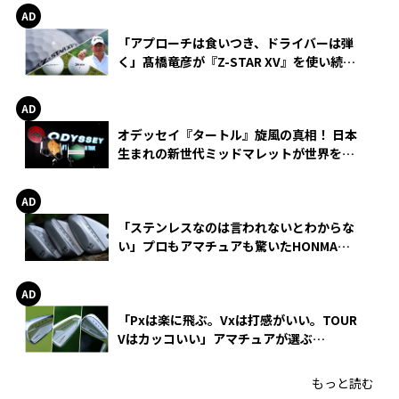
「アプローチは食いつき、ドライバーは弾
く」髙橋竜彦が『Z-STAR XV』を使い続け
る理由
オデッセイ『タートル』旋風の真相！ 日本
生まれの新世代ミッドマレットが世界を席
巻
「ステンレスなのは言われないとわからな
い」プロもアマチュアも驚いたHONMA
WEDGEの打感とスピン
「Pxは楽に飛ぶ。Vxは打感がいい。TOUR
Vはカッコいい」アマチュアが選ぶ
HONMA「T//WORLD アイアン」
もっと読む