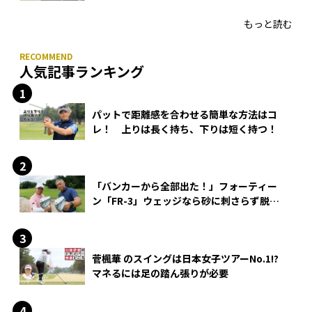
HONMA「T//WORLD アイアン」
もっと読む
人気記事ランキング
パットで距離感を合わせる簡単な方法はコ
レ！ 上りは長く持ち、下りは短く持つ！
「バンカーから全部出た！」フォーティー
ン「FR-3」ウェッジなら砂に刺さらず脱出
できる？
菅楓華 のスイングは日本女子ツアーNo.1!?
マネるには足の踏ん張りが必要