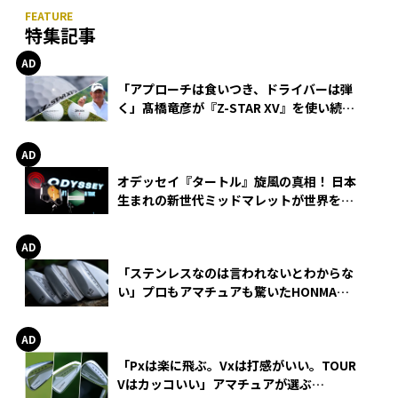
特集記事
「アプローチは食いつき、ドライバーは弾
く」髙橋竜彦が『Z-STAR XV』を使い続け
る理由
オデッセイ『タートル』旋風の真相！ 日本
生まれの新世代ミッドマレットが世界を席
巻
「ステンレスなのは言われないとわからな
い」プロもアマチュアも驚いたHONMA
WEDGEの打感とスピン
「Pxは楽に飛ぶ。Vxは打感がいい。TOUR
Vはカッコいい」アマチュアが選ぶ