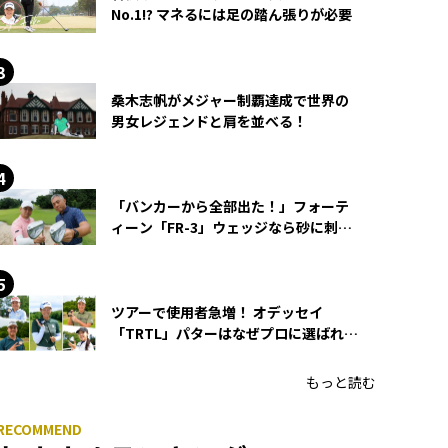
No.1!? マネるには足の踏ん張りが必要
桑木志帆がメジャー制覇達成で世界の
男女レジェンドと肩を並べる！
「バンカーから全部出た！」フォーテ
ィーン「FR-3」ウェッジなら砂に刺さ
らず脱出できる？
ツアーで使用者急増！ オデッセイ
「TRTL」パターはなぜプロに選ばれる
のか？
もっと読む