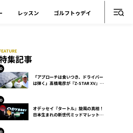
ー
レッスン
ゴルフトゥデイ
特集記事
「アプローチは食いつき、ドライバー
は弾く」髙橋竜彦が『Z-STAR XV』を
使い続ける理由
オデッセイ『タートル』旋風の真相！
日本生まれの新世代ミッドマレットが
世界を席巻