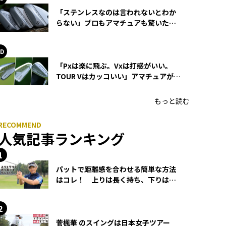
「ステンレスなのは言われないとわか
らない」プロもアマチュアも驚いた
HONMA WEDGEの打感とスピン
「Pxは楽に飛ぶ。Vxは打感がいい。
TOUR Vはカッコいい」アマチュアが選
ぶHONMA「T//WORLD アイアン」
もっと読む
人気記事ランキング
パットで距離感を合わせる簡単な方法
はコレ！ 上りは長く持ち、下りは短
く持つ！
菅楓華 のスイングは日本女子ツアー