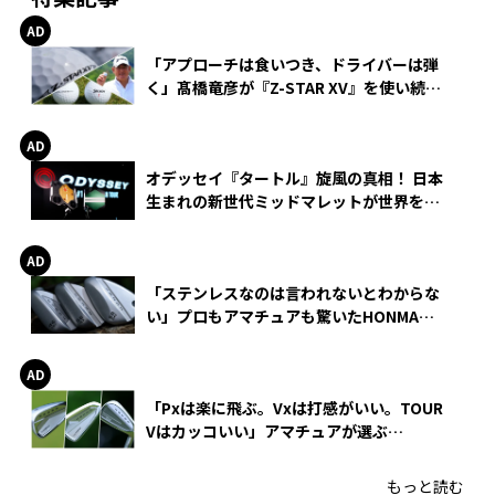
「アプローチは食いつき、ドライバーは弾
く」髙橋竜彦が『Z-STAR XV』を使い続け
る理由
オデッセイ『タートル』旋風の真相！ 日本
生まれの新世代ミッドマレットが世界を席
巻
「ステンレスなのは言われないとわからな
い」プロもアマチュアも驚いたHONMA
WEDGEの打感とスピン
「Pxは楽に飛ぶ。Vxは打感がいい。TOUR
Vはカッコいい」アマチュアが選ぶ
HONMA「T//WORLD アイアン」
もっと読む