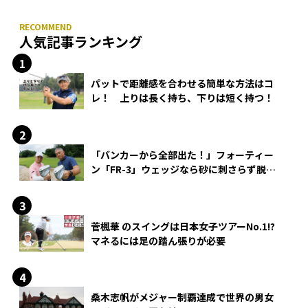
人気記事ランキング
パットで距離感を合わせる簡単な方法はコ
レ！ 上りは長く持ち、下りは短く持つ！
「バンカーから全部出た！」フォーティー
ン「FR-3」ウェッジなら砂に刺さらず脱出
できる？
菅楓華 のスイングは日本女子ツアーNo.1!?
マネるには足の踏ん張りが必要
桑木志帆がメジャー制覇達成で世界の男女