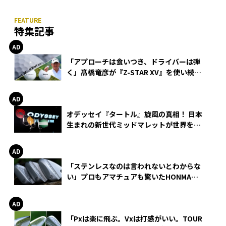
特集記事
「アプローチは食いつき、ドライバーは弾
く」髙橋竜彦が『Z-STAR XV』を使い続け
る理由
オデッセイ『タートル』旋風の真相！ 日本
生まれの新世代ミッドマレットが世界を席
巻
「ステンレスなのは言われないとわからな
い」プロもアマチュアも驚いたHONMA
WEDGEの打感とスピン
「Pxは楽に飛ぶ。Vxは打感がいい。TOUR