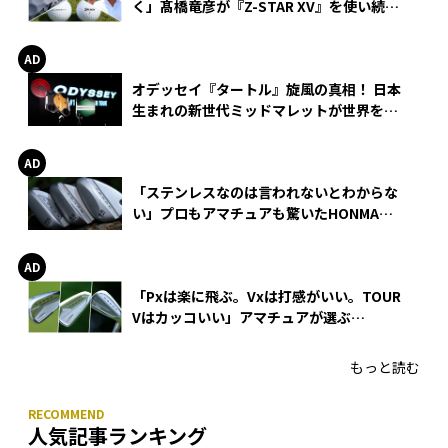
く」髙橋竜彦が『Z-STAR XV』を使い続け
る理由
オデッセイ『タートル』旋風の真相！ 日本
生まれの新世代ミッドマレットが世界を席
巻
「ステンレスなのは言われないとわからな
い」プロもアマチュアも驚いたHONMA
WEDGEの打感とスピン
「Pxは楽に飛ぶ。Vxは打感がいい。TOUR
Vはカッコいい」アマチュアが選ぶ
HONMA「T//WORLD アイアン」
もっと読む
人気記事ランキング