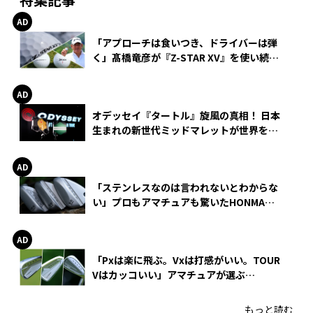
「アプローチは食いつき、ドライバーは弾
く」髙橋竜彦が『Z-STAR XV』を使い続け
る理由
オデッセイ『タートル』旋風の真相！ 日本
生まれの新世代ミッドマレットが世界を席
巻
「ステンレスなのは言われないとわからな
い」プロもアマチュアも驚いたHONMA
WEDGEの打感とスピン
「Pxは楽に飛ぶ。Vxは打感がいい。TOUR
Vはカッコいい」アマチュアが選ぶ
HONMA「T//WORLD アイアン」
もっと読む