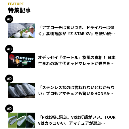
特集記事
「アプローチは食いつき、ドライバーは弾
く」髙橋竜彦が『Z-STAR XV』を使い続け
る理由
オデッセイ『タートル』旋風の真相！ 日本
生まれの新世代ミッドマレットが世界を席
巻
「ステンレスなのは言われないとわからな
い」プロもアマチュアも驚いたHONMA
WEDGEの打感とスピン
「Pxは楽に飛ぶ。Vxは打感がいい。TOUR
Vはカッコいい」アマチュアが選ぶ