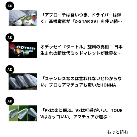
「アプローチは食いつき、ドライバーは弾
く」髙橋竜彦が『Z-STAR XV』を使い続け
る理由
オデッセイ『タートル』旋風の真相！ 日本
生まれの新世代ミッドマレットが世界を席
巻
「ステンレスなのは言われないとわからな
い」プロもアマチュアも驚いたHONMA
WEDGEの打感とスピン
「Pxは楽に飛ぶ。Vxは打感がいい。TOUR
Vはカッコいい」アマチュアが選ぶ
HONMA「T//WORLD アイアン」
もっと読む