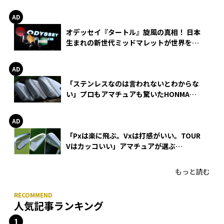
る理由
オデッセイ『タートル』旋風の真相！ 日本
生まれの新世代ミッドマレットが世界を席
巻
「ステンレスなのは言われないとわからな
い」プロもアマチュアも驚いたHONMA
WEDGEの打感とスピン
「Pxは楽に飛ぶ。Vxは打感がいい。TOUR
Vはカッコいい」アマチュアが選ぶ
HONMA「T//WORLD アイアン」
もっと読む
人気記事ランキング