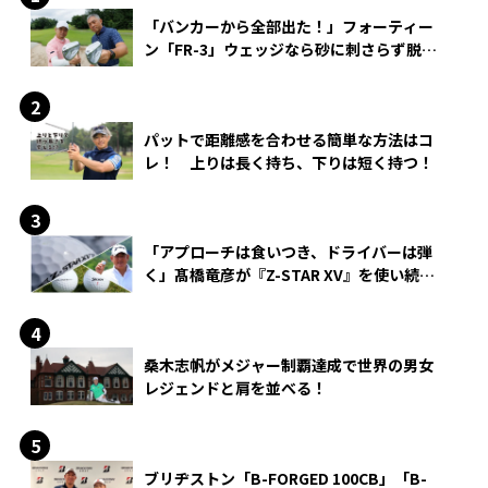
「バンカーから全部出た！」フォーティー
ン「FR-3」ウェッジなら砂に刺さらず脱出
できる？
パットで距離感を合わせる簡単な方法はコ
レ！ 上りは長く持ち、下りは短く持つ！
「アプローチは食いつき、ドライバーは弾
く」髙橋竜彦が『Z-STAR XV』を使い続け
る理由
桑木志帆がメジャー制覇達成で世界の男女
レジェンドと肩を並べる！
ブリヂストン「B-FORGED 100CB」「B-