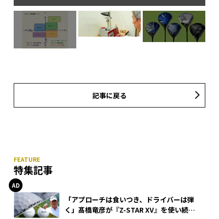
2
が
に分
、右
記事に戻る
特集記事
「アプローチは食いつき、ドライバーは弾
く」髙橋竜彦が『Z-STAR XV』を使い続け