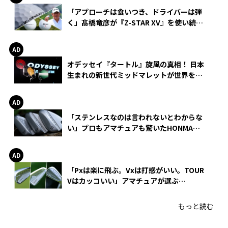
「アプローチは食いつき、ドライバーは弾
く」髙橋竜彦が『Z-STAR XV』を使い続け
る理由
オデッセイ『タートル』旋風の真相！ 日本
生まれの新世代ミッドマレットが世界を席
巻
「ステンレスなのは言われないとわからな
い」プロもアマチュアも驚いたHONMA
WEDGEの打感とスピン
「Pxは楽に飛ぶ。Vxは打感がいい。TOUR
Vはカッコいい」アマチュアが選ぶ
HONMA「T//WORLD アイアン」
もっと読む