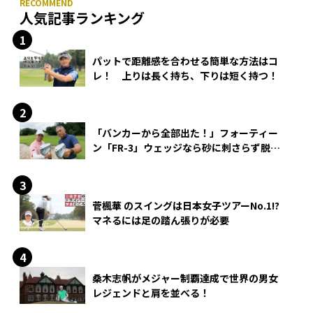
人気記事ランキング
パットで距離感を合わせる簡単な方法はコ
レ！ 上りは長く持ち、下りは短く持つ！
「バンカーから全部出た！」フォーティー
ン「FR-3」ウェッジなら砂に刺さらず脱出
できる？
菅楓華 のスイングは日本女子ツアーNo.1!?
マネるには足の踏ん張りが必要
桑木志帆がメジャー制覇達成で世界の男女
レジェンドと肩を並べる！