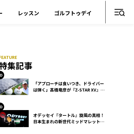
ー
レッスン
ゴルフトゥデイ
特集記事
「アプローチは食いつき、ドライバー
は弾く」髙橋竜彦が『Z-STAR XV』を
使い続ける理由
オデッセイ『タートル』旋風の真相！
日本生まれの新世代ミッドマレットが
世界を席巻