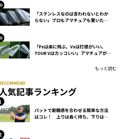
「ステンレスなのは言われないとわか
らない」プロもアマチュアも驚いた
HONMA WEDGEの打感とスピン
「Pxは楽に飛ぶ。Vxは打感がいい。
TOUR Vはカッコいい」アマチュアが選
ぶHONMA「T//WORLD アイアン」
もっと読む
人気記事ランキング
パットで距離感を合わせる簡単な方法
はコレ！ 上りは長く持ち、下りは短
く持つ！