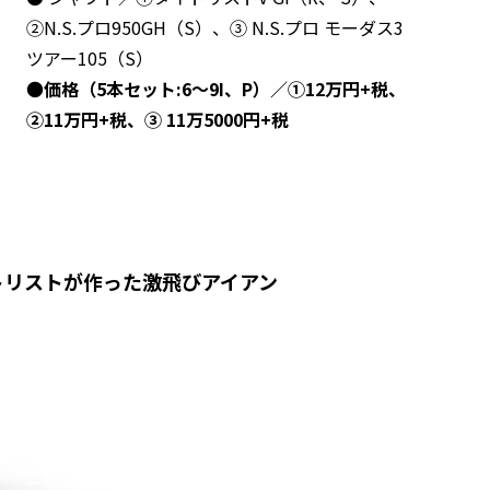
②N.S.プロ950GH（S）、③ N.S.プロ モーダス3
ツアー105（S）
●
価格（5本セット:6～9I、P）／①12万円+税、
②11万円+税、③ 11万5000円+税
イトリストが作った激飛びアイアン