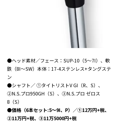
●ヘッド素材／フェース：SUP-10（5～7I）、軟
鉄（8I～SW）本体：17-4ステンレス+タングステ
ン
●シャフト／ ①タイトリストV GI（R、S）、
②N.S.プロ950GH（S）、③N.S.プロ ゼロス
8（S）
●
価格（6本セット:5～9I、P）／①12万円+税、
②11万円+税、③11万5000円+税