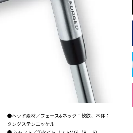
●ヘッド素材／フェース&ネック：軟鉄、本体：
タングステンニッケル
● シャフト／①タイトリストV Gi（R、 S）、