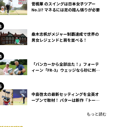
菅楓華 のスイングは日本女子ツアー
No.1!? マネるには足の踏ん張りが必要
桑木志帆がメジャー制覇達成で世界の
男女レジェンドと肩を並べる！
「バンカーから全部出た！」フォーテ
ィーン「FR-3」ウェッジなら砂に刺さ
らず脱出できる？
中島啓太の最新セッティングを全英オ
ープンで取材！ パターは新作『トーチ
ド』を投入
もっと読む