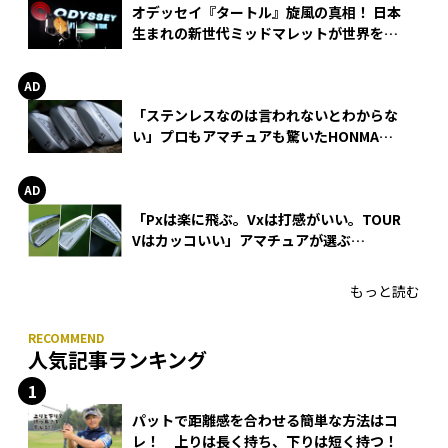
オデッセイ『タートル』旋風の真相！ 日本
生まれの新世代ミッドマレットが世界を席
巻
「ステンレスなのは言われないとわからな
い」プロもアマチュアも驚いたHONMA
WEDGEの打感とスピン
「Pxは楽に飛ぶ。Vxは打感がいい。TOUR
Vはカッコいい」アマチュアが選ぶ
HONMA「T//WORLD アイアン」
もっと読む
人気記事ランキング
パットで距離感を合わせる簡単な方法はコ
レ！ 上りは長く持ち、下りは短く持つ！