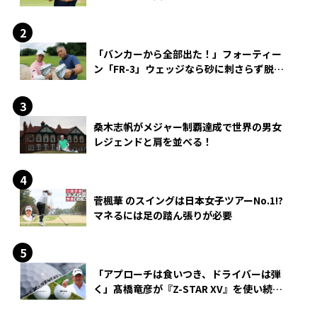
「バンカーから全部出た！」フォーティー
ン「FR-3」ウェッジなら砂に刺さらず脱出
できる？
桑木志帆がメジャー制覇達成で世界の男女
レジェンドと肩を並べる！
菅楓華 のスイングは日本女子ツアーNo.1!?
マネるには足の踏ん張りが必要
「アプローチは食いつき、ドライバーは弾
く」髙橋竜彦が『Z-STAR XV』を使い続け
る理由