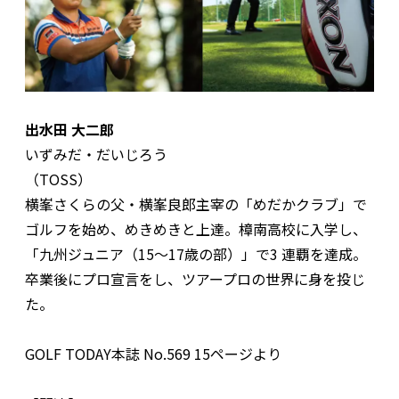
出水田 大二郎
いずみだ・だいじろう
（TOSS）
横峯さくらの父・横峯良郎主宰の「めだかクラブ」で
ゴルフを始め、めきめきと上達。樟南高校に入学し、
「九州ジュニア（15～17歳の部）」で3 連覇を達成。
卒業後にプロ宣言をし、ツアープロの世界に身を投じ
た。
GOLF TODAY本誌 No.569 15ページより