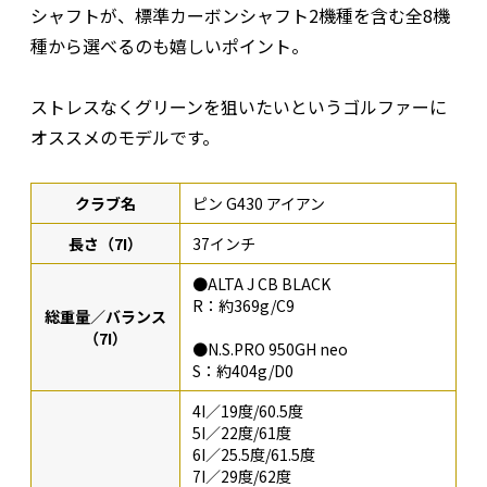
シャフトが、標準カーボンシャフト2機種を含む全8機
種から選べるのも嬉しいポイント。
ストレスなくグリーンを狙いたいというゴルファーに
オススメのモデルです。
クラブ名
ピン G430 アイアン
長さ（7I）
37インチ
●ALTA J CB BLACK
R：約369g/C9
総重量／バランス
（7I）
●N.S.PRO 950GH neo
S：約404g/D0
4I／19度/60.5度
5I／22度/61度
6I／25.5度/61.5度
7I／29度/62度