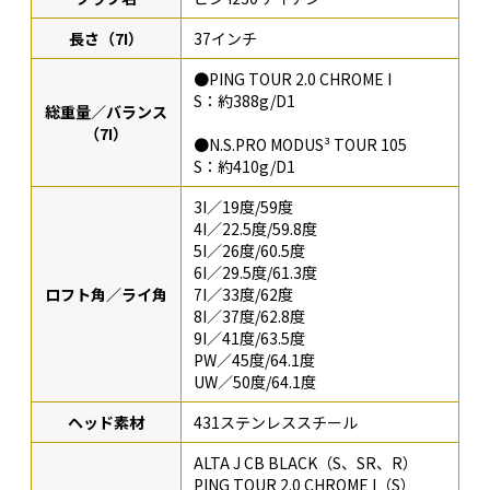
長さ（7I）
37インチ
●PING TOUR 2.0 CHROME I
S：約388g/D1
総重量／バランス
（7I）
●N.S.PRO MODUS³ TOUR 105
S：約410g/D1
3I／19度/59度
4I／22.5度/59.8度
5I／26度/60.5度
6I／29.5度/61.3度
ロフト角／ライ角
7I／33度/62度
8I／37度/62.8度
9I／41度/63.5度
PW／45度/64.1度
UW／50度/64.1度
ヘッド素材
431ステンレススチール
ALTA J CB BLACK（S、SR、R）
PING TOUR 2.0 CHROME I（S）