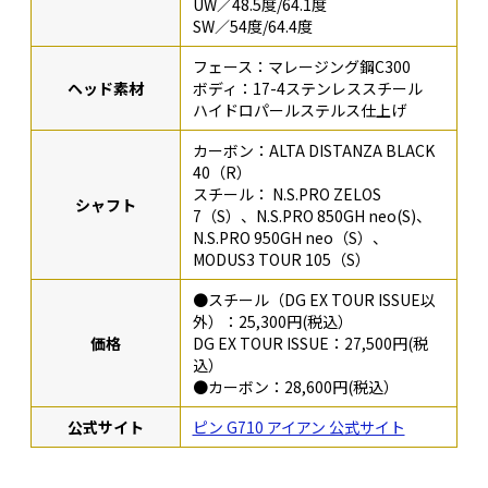
UW／48.5度/64.1度
SW／54度/64.4度
フェース：マレージング鋼C300
ヘッド素材
ボディ：17-4ステンレススチール
ハイドロパールステルス仕上げ
カーボン：ALTA DISTANZA BLACK
40（R）
スチール： N.S.PRO ZELOS
シャフト
7（S）、N.S.PRO 850GH neo(S)、
N.S.PRO 950GH neo（S）、
MODUS3 TOUR 105（S）
●スチール（DG EX TOUR ISSUE以
外）：25,300円(税込）
価格
DG EX TOUR ISSUE：27,500円(税
込）
●カーボン：28,600円(税込）
公式サイト
ピン G710 アイアン 公式サイト