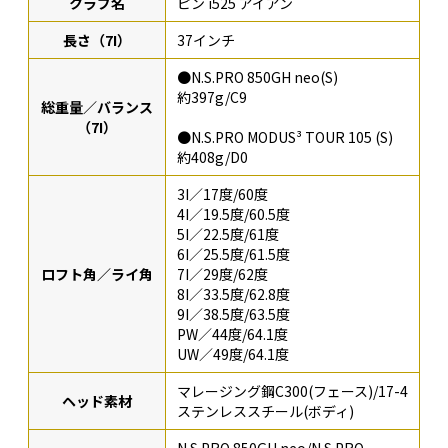
クラブ名
ピン i525 アイアン
長さ（7I）
37インチ
●N.S.PRO 850GH neo(S)
約397g/C9
総重量／バランス
（7I）
●N.S.PRO MODUS³ TOUR 105 (S)
約408g/D0
3I／17度/60度
4I／19.5度/60.5度
5I／22.5度/61度
6I／25.5度/61.5度
ロフト角／ライ角
7I／29度/62度
8I／33.5度/62.8度
9I／38.5度/63.5度
PW／44度/64.1度
UW／49度/64.1度
マレージング鋼C300(フェース)/17-4
ヘッド素材
ステンレススチール(ボディ)