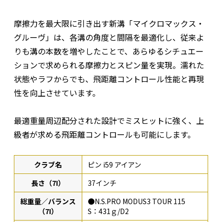
摩擦力を最大限に引き出す新溝「マイクロマックス・
グルーヴ」は、各溝の角度と間隔を最適化し、従来よ
りも溝の本数を増やしたことで、あらゆるシチュエー
ションで求められる摩擦力とスピン量を実現。濡れた
状態やラフからでも、飛距離コントロール性能と再現
性を向上させています。
最適重量周辺配分された設計でミスヒットに強く、上
級者が求める飛距離コントロールも可能にします。
クラブ名
ピン i59 アイアン
長さ（7I）
37インチ
総重量／バランス
●N.S.PRO MODUS3 TOUR 115
（7I）
S：431ｇ/D2