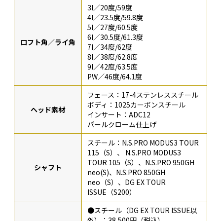
3I／20度/59度
4I／23.5度/59.8度
5I／27度/60.5度
6I／30.5度/61.3度
ロフト角／ライ角
7I／34度/62度
8I／38度/62.8度
9I／42度/63.5度
PW／46度/64.1度
フェース：17-4ステンレススチール
ボディ：1025カーボンスチール
ヘッド素材
インサート：ADC12
パールクローム仕上げ
スチール：N.S.PRO MODUS3 TOUR
115（S）、 N.S.PRO MODUS3
TOUR 105（S）、N.S.PRO 950GH
シャフト
neo(S)、N.S.PRO 850GH
neo（S）、DG EX TOUR
ISSUE（S200）
●スチール（DG EX TOUR ISSUE以
外）：38,500円（税込）