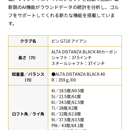
新鋭のAI機能がラウンドデータの統計を分析し、ゴル
フをサポートしてくれる新たな機能を搭載していま
す。
クラブ名
ピン G710 アイアン
ALTA DISTANZA BLACK 40カーボン
長さ（7I）
シャフト：37.5インチ
スチールシャフト：37インチ
総重量／バランス
●ALTA DISTANZA BLACK 40
（7I）
R：359ｇ/D0
4I／18.5度/60.5度
5I／21.5度/61度
6I／24.5度/61.5度
7I／28度/62度
ロフト角／ライ角
8I／32度/62.8度
9I／37.5度/63.5度
PW／43度/64.1度