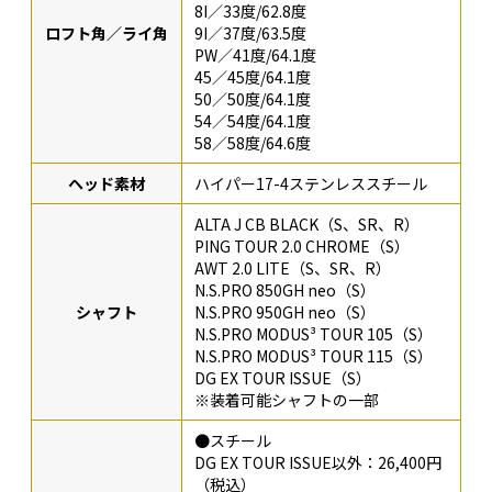
8I／33度/62.8度
ロフト角／ライ角
9I／37度/63.5度
PW／41度/64.1度
45／45度/64.1度
50／50度/64.1度
54／54度/64.1度
58／58度/64.6度
ヘッド素材
ハイパー17-4ステンレススチール
ALTA J CB BLACK（S、SR、R）
PING TOUR 2.0 CHROME（S）
AWT 2.0 LITE（S、SR、R）
N.S.PRO 850GH neo（S）
シャフト
N.S.PRO 950GH neo（S）
N.S.PRO MODUS³ TOUR 105（S）
N.S.PRO MODUS³ TOUR 115（S）
DG EX TOUR ISSUE（S）
※装着可能シャフトの一部
●スチール
DG EX TOUR ISSUE以外：26,400円
（税込）