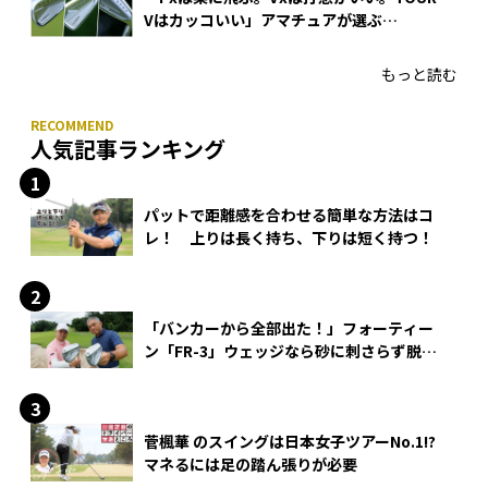
Vはカッコいい」アマチュアが選ぶ
HONMA「T//WORLD アイアン」
もっと読む
人気記事ランキング
パットで距離感を合わせる簡単な方法はコ
レ！ 上りは長く持ち、下りは短く持つ！
「バンカーから全部出た！」フォーティー
ン「FR-3」ウェッジなら砂に刺さらず脱出
できる？
菅楓華 のスイングは日本女子ツアーNo.1!?
マネるには足の踏ん張りが必要