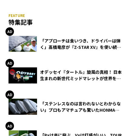
特集記事
「アプローチは食いつき、ドライバーは弾
く」髙橋竜彦が『Z-STAR XV』を使い続け
る理由
オデッセイ『タートル』旋風の真相！ 日本
生まれの新世代ミッドマレットが世界を席
巻
「ステンレスなのは言われないとわからな
い」プロもアマチュアも驚いたHONMA
WEDGEの打感とスピン
「Pxは楽に飛ぶ。Vxは打感がいい。TOUR