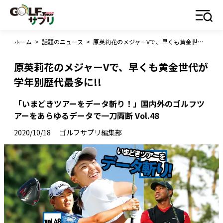
ホーム
>
話題のニュース
>
原英莉花のメジャーVで、早くも黄金世代が学年別歴代最多に!!
原英莉花のメジャーVで、早くも黄金世代が
学年別歴代最多に!!
「いまどきツアーをデータ斬り！」国内外のゴルフツ
アーをあらゆるデータで一刀両断 Vol.48
2020/10/18
ゴルフサプリ編集部