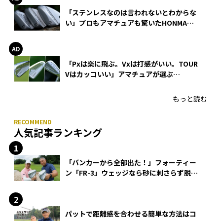
「ステンレスなのは言われないとわからな
い」プロもアマチュアも驚いたHONMA
WEDGEの打感とスピン
「Pxは楽に飛ぶ。Vxは打感がいい。TOUR
Vはカッコいい」アマチュアが選ぶ
HONMA「T//WORLD アイアン」
もっと読む
人気記事ランキング
「バンカーから全部出た！」フォーティー
ン「FR-3」ウェッジなら砂に刺さらず脱出
できる？
パットで距離感を合わせる簡単な方法はコ