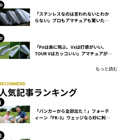
「ステンレスなのは言われないとわか
らない」プロもアマチュアも驚いた
HONMA WEDGEの打感とスピン
「Pxは楽に飛ぶ。Vxは打感がいい。
TOUR Vはカッコいい」アマチュアが選
ぶHONMA「T//WORLD アイアン」
もっと読む
人気記事ランキング
「バンカーから全部出た！」フォーテ
ィーン「FR-3」ウェッジなら砂に刺さ
らず脱出できる？