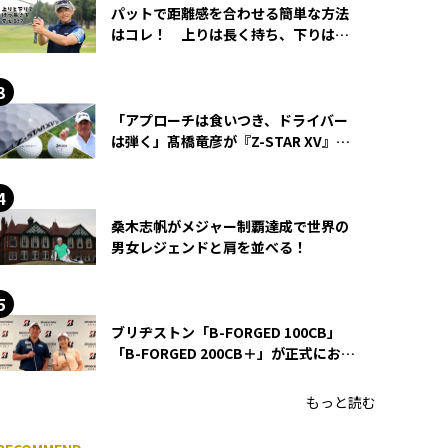
パットで距離感を合わせる簡単な方法
はコレ！ 上りは長く持ち、下りは短
く持つ！
「アプローチは食いつき、ドライバー
は弾く」髙橋竜彦が『Z-STAR XV』を
使い続ける理由
桑木志帆がメジャー制覇達成で世界の
男女レジェンドと肩を並べる！
ブリヂストン「B-FORGED 100CB」
「B-FORGED 200CB＋」が正式にお披
露目！ あのアイアンの正体がついに
明らかに！
もっと読む