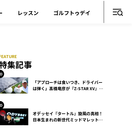
ー
レッスン
ゴルフトゥデイ
！
特集記事
「アプローチは食いつき、ドライバー
は弾く」髙橋竜彦が『Z-STAR XV』を
使い続ける理由
オデッセイ『タートル』旋風の真相！
日本生まれの新世代ミッドマレットが
世界を席巻