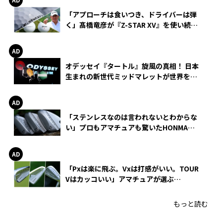
「アプローチは食いつき、ドライバーは弾
く」髙橋竜彦が『Z-STAR XV』を使い続け
る理由
オデッセイ『タートル』旋風の真相！ 日本
生まれの新世代ミッドマレットが世界を席
巻
「ステンレスなのは言われないとわからな
い」プロもアマチュアも驚いたHONMA
WEDGEの打感とスピン
「Pxは楽に飛ぶ。Vxは打感がいい。TOUR
Vはカッコいい」アマチュアが選ぶ
HONMA「T//WORLD アイアン」
もっと読む