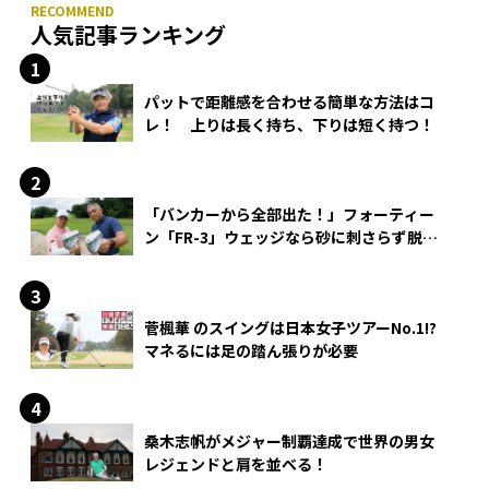
人気記事ランキング
パットで距離感を合わせる簡単な方法はコ
レ！ 上りは長く持ち、下りは短く持つ！
「バンカーから全部出た！」フォーティー
ン「FR-3」ウェッジなら砂に刺さらず脱出
できる？
菅楓華 のスイングは日本女子ツアーNo.1!?
マネるには足の踏ん張りが必要
桑木志帆がメジャー制覇達成で世界の男女
レジェンドと肩を並べる！